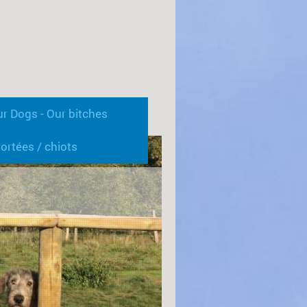
ur Dogs - Our bitches
ortées / chiots