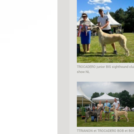
TROCADERO junior BIS sighthound clu
show NL
TTRIANON et TROCADERO BOB et BO