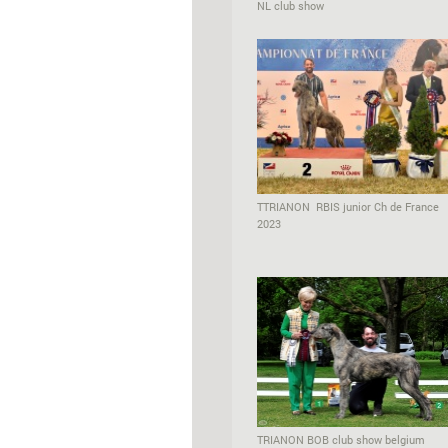
NL club show
TTRIANON RBIS junior Ch de France
2023
TRIANON BOB club show belgium