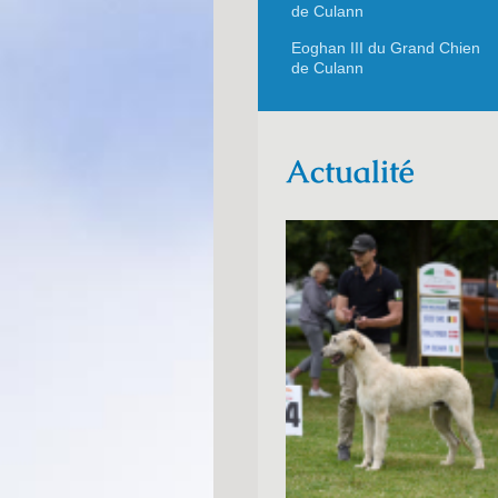
de Culann
Eoghan III du Grand Chien
de Culann
Actualité