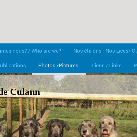
mmes nous? / Who are we?
Nos étalons - Nos Lices/ O
ublications
Photos /Pictures.
Liens / Links
P
de Culann