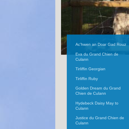
Ac'hwen an Doar Gad Rouz
Eva du Grand Chien de
Culann
Tirliffin Georgian
Tirliffin Ruby
Golden Dream du Grand
Chien de Culann
Hydebeck Daisy May to
Culann
Justice du Grand Chien de
Culann