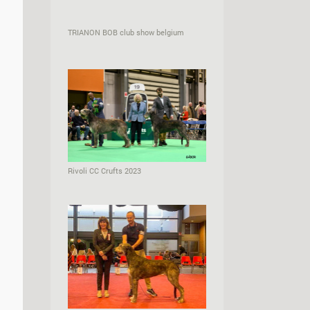
TRIANON BOB club show belgium
Rivoli CC Crufts 2023