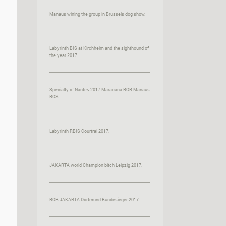
Manaus wining the group in Brussels dog show.
Labyrinth BIS at Kirchheim and the sighthound of
the year 2017.
Specialty of Nantes 2017 Maracana BOB Manaus
BOS.
Labyrinth RBIS Courtrai 2017.
JAKARTA world Champion bitch Leipzig 2017.
BOB JAKARTA Dortmund Bundesieger 2017.