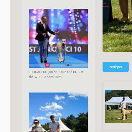
Pedigree
TROCADERO junior BOG2 and BOS at
the WDS Geneva 2023