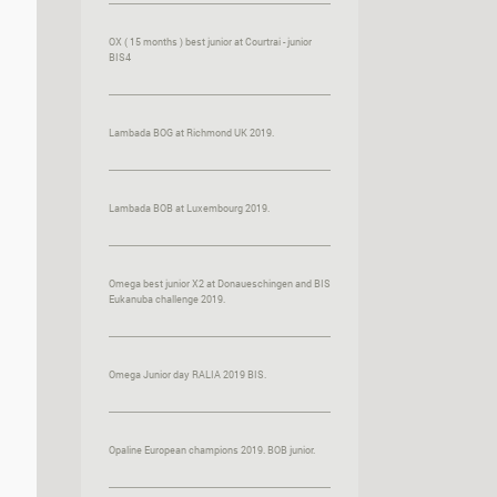
OX ( 15 months ) best junior at Courtrai - junior
BIS4
Lambada BOG at Richmond UK 2019.
Lambada BOB at Luxembourg 2019.
Omega best junior X2 at Donaueschingen and BIS
Eukanuba challenge 2019.
Omega Junior day RALIA 2019 BIS.
Opaline European champions 2019. BOB junior.