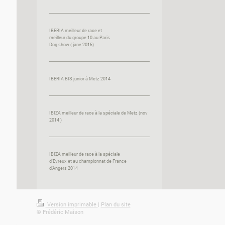
IBERIA meilleur de race et
meilleur du groupe 10 au Paris
Dog show ( janv 2015)
IBERIA BIS junior à Metz 2014
IBIZA meilleur de race à la spéciale de Metz (nov
2014 )
IBIZA meilleur de race à la spéciale
d'Evreux et au championnat de France
d'Angers 2014
Version imprimable
|
Plan du site
© Frédéric Maison