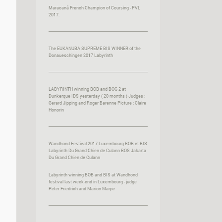
Maracanã French Champion of Coursing - PVL
2017.
The EUKANUBA SUPREME BIS WINNER of the
Donaueschingen 2017 Labyrinth
LABYRINTH winning BOB and BOG 2 at
Dunkerque IDS yesterday ( 20 months ) Judges :
Gerard Jipping and Roger Barenne Picture : Claire
Honorin
Wandhond Festival 2017 Luxembourg BOB et BIS
Labyrinth Du Grand Chien de Culann BOS Jakarta
Du Grand Chien de Culann
Labyrinth winning BOB and BIS at Wandhond
festival last week-end in Luxembourg - judge
Peter Friedrich and Marion Marpe