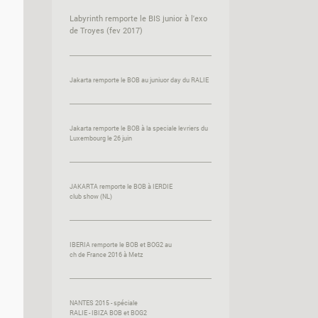
Labyrinth remporte le BIS junior à l'exo
de Troyes (fev 2017)
Jakarta remporte le BOB au juniuor day du RALIE
Jakarta remporte le BOB à la speciale levriers du
Luxembourg le 26 juin
JAKARTA remporte le BOB à IERDIE
club show (NL)
IBERIA remporte le BOB et BOG2 au
ch de France 2016 à Metz
NANTES 2015 - spéciale
RALIE - IBIZA BOB et BOG2