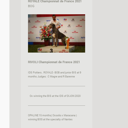
ROYALE Championnat de France 2021
BOG
RIVOLI Championnat de France 2021
IDS Poitiers . ROYALE - BOB and junior BIS at 9
months Judges : C Magre and R Barenne
Ox winning the BIS at the IDS of DIJON 2020
OPALINE 15 months( Ocoolio x Maracana )
winning BOG at the specialty of Nantes