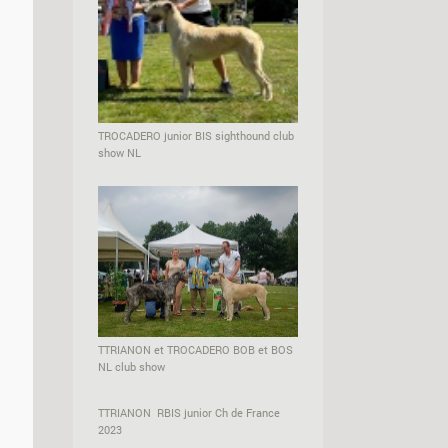
TROCADERO junior BIS sighthound club
show NL
TTRIANON et TROCADERO BOB et BOS
NL club show
TTRIANON RBIS junior Ch de France
2023